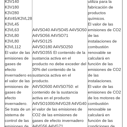
K3V140
utiliza para la
K3V180
fabricación de
K3V280
productos
K4V45/K3VL28
químicos.
K3VL45
El valor de las
K3VL63
A4VSO40 A4VSO45 A4VSO50
emisiones de CO2
K3VL80
A4VSO56 A4VSO71
de las
K3VL80
A4VSO125
instalaciones de
K3VL112
A4VSO180 A4VSO250
combustión
El valor de las
A4VSO355 El contenido de la
renovable se
emisiones de
sustancia activa en el
calculará en
gases de
producto no debe exceder del
función de las
efecto
30% del contenido de la
emisiones de CO2
invernadero es
sustancia activa en el
de las
el valor de las
producto.
instalaciones.
emisiones de
A4VSO500 A4VSO750: el
El valor de las
gases de
contenido de la sustancia
emisiones de CO2
efecto
activa en el producto
de los motores de
invernadero.
A4VSO1000/A4VG28 A4VG40:
combustión
Se trata de un
el valor de las emisiones de
renovable se
sistema de
CO2 de las emisiones de
calculará en
control de las
gases de efecto invernadero
función de las
emisiones de
A4VG56 A4VG71
condiciones de