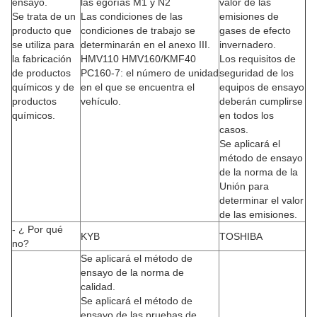
ensayo.
las egorías M1 y N2
valor de las
Se trata de un
Las condiciones de las
emisiones de
producto que
condiciones de trabajo se
gases de efecto
se utiliza para
determinarán en el anexo III.
invernadero.
la fabricación
HMV110 HMV160/KMF40
Los requisitos de
de productos
PC160-7: el número de unidad
seguridad de los
químicos y de
en el que se encuentra el
equipos de ensayo
productos
vehículo.
deberán cumplirse
químicos.
en todos los
casos.
Se aplicará el
método de ensayo
de la norma de la
Unión para
determinar el valor
de las emisiones.
- ¿ Por qué
KYB
TOSHIBA
no?
Se aplicará el método de
ensayo de la norma de
calidad.
Se aplicará el método de
ensayo de las pruebas de