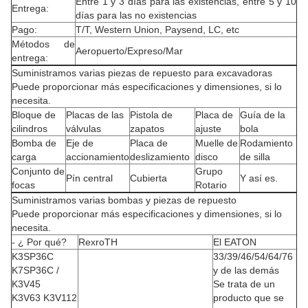
Entre 1 y 3 días para las existencias, entre 5 y 10
Entrega:
días para las no existencias
Pago:
T/T, Western Union, Paysend, LC, etc
Métodos de
Aeropuerto/Expreso/Mar
entrega:
Suministramos varias piezas de repuesto para excavadoras
Puede proporcionar más especificaciones y dimensiones, si lo
necesita.
Bloque de
Placas de las
Pistola de
Placa de
Guía de la
cilindros
válvulas
zapatos
ajuste
bola
Bomba de
Eje de
Placa de
Muelle de
Rodamiento
carga
accionamiento
deslizamiento
disco
de silla
Conjunto de
Grupo
Pín central
Cubierta
Y así es.
focas
Rotario
Suministramos varias bombas y piezas de repuesto
Puede proporcionar más especificaciones y dimensiones, si lo
necesita.
- ¿ Por qué?
RexroTH
El EATON
K3SP36C
33/39/46/54/64/76
K7SP36C /
y de las demás
K3V45
Se trata de un
K3V63 K3V112
producto que se