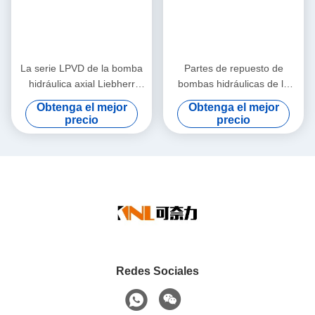
La serie LPVD de la bomba
Partes de repuesto de
hidráulica axial Liebherr
bombas hidráulicas de la
Excavadora LPVD35
serie FMV Liebherr FMV075
Obtenga el mejor
Obtenga el mejor
LPVD45 LPVD64 LPVD75
FMV100 Excavadora
precio
precio
LPVD90 LPVD125 LPVD250
Redes Sociales