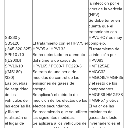
la infección por el
virus de la varicela
(HPV)
Se debe tener en
cuenta que el
tratamiento con
SBS80 y
HPVUHO7 es muy
SBS120
El tratamiento con el HPV75 el
complejo.
( 345 320 325)
HPV95 el HPV132
El tratamiento de
SPK10 /10
Se ha detectado un aumento
la infección por
((E200B)
del número de casos de
HPV083
SPV10/10
HPV165 / PC60-7 PC220-6
HMT125AE
((MS180)
Se trata de una serie de
HMGC32
/320)
medidas de control de las
HMGC48/HMGF35
Las pruebas
emisiones de gases de
y el resto de los
de seguridad
escape.
componentes
de los
Se aplicará el método de
HMGF36 HMGF38
vehículos de
medición de los efectos de los
HMGF57 y otros
las egorías IIa
efectos secundarios.
El valor de las
y IIIa se
Se recomienda que se utilicen
emisiones de
realizarán en
las siguientes medidas:
gases de efecto
el lugar de
Se aplicará a los vehículos de
invernadero es el