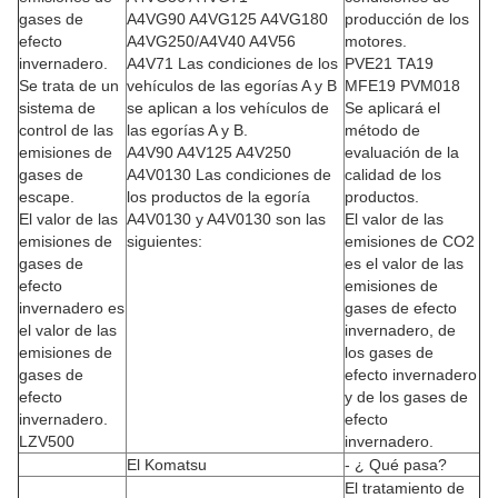
gases de
A4VG90 A4VG125 A4VG180
producción de los
efecto
A4VG250/A4V40 A4V56
motores.
invernadero.
A4V71 Las condiciones de los
PVE21 TA19
Se trata de un
vehículos de las egorías A y B
MFE19 PVM018
sistema de
se aplican a los vehículos de
Se aplicará el
control de las
las egorías A y B.
método de
emisiones de
A4V90 A4V125 A4V250
evaluación de la
gases de
A4V0130 Las condiciones de
calidad de los
escape.
los productos de la egoría
productos.
El valor de las
A4V0130 y A4V0130 son las
El valor de las
emisiones de
siguientes:
emisiones de CO2
gases de
es el valor de las
efecto
emisiones de
invernadero es
gases de efecto
el valor de las
invernadero, de
emisiones de
los gases de
gases de
efecto invernadero
efecto
y de los gases de
invernadero.
efecto
LZV500
invernadero.
El Komatsu
- ¿ Qué pasa?
El tratamiento de