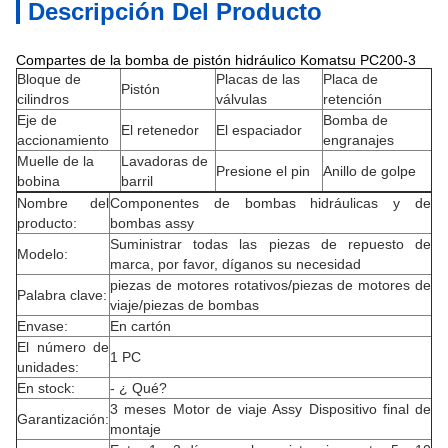
Descripción Del Producto
Compartes de la bomba de pistón hidráulico Komatsu PC200-3
Bloque de
Placas de las
Placa de
Pistón
cilindros
válvulas
retención
Eje de
Bomba de
El retenedor
El espaciador
accionamiento
engranajes
Muelle de la
Lavadoras de
Presione el pin
Anillo de golpe
bobina
barril
Nombre del
Componentes de bombas hidráulicas y de
producto:
bombas assy
Suministrar todas las piezas de repuesto de
Modelo:
marca, por favor, díganos su necesidad
piezas de motores rotativos/piezas de motores de
Palabra clave:
viaje/piezas de bombas
Envase:
En cartón
El número de
1 PC
unidades:
En stock:
- ¿ Qué?
3 meses Motor de viaje Assy Dispositivo final de
Garantización:
montaje