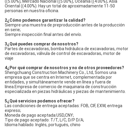
((5.00%), Mercado Nacional ((5.00%), Oceanía ((4.00%), Asia 
Oriental ((4.00%). Hay un total de aproximadamente 11-50 
personas en nuestra oficina.
2¿Cómo podemos garantizar la calidad?
Siempre una muestra de preproducción antes de la producción 
en serie;
Siempre inspección final antes del envío.
3¿Qué puedes comprar de nosotros?
Partes de excavadoras, bomba hidráulica de excavadoras, motor 
de excavadoras, válvula de control de excavadoras, motor de 
viaje
4¿Por qué comprar de nosotros y no de otros proveedores?
Shengchuang Construction Machinery Co., Ltd, Somos una 
empresa que se centra en Internet, complementada por 
entidades, y simultáneamente vende en línea y fuera de 
línea.Empresa de comercio de maquinaria de construcción 
especializada en piezas hidráulicas y piezas de mantenimiento.
5¿Qué servicios podemos ofrecer?
Las condiciones de entrega aceptadas: FOB, CIF, EXW, entrega 
expreso;
Moneda de pago aceptada:USD,CNY;
Tipo de pago aceptado: T/T, L/C, D/P D/A;
Idioma hablado: Inglés, portugués, chino