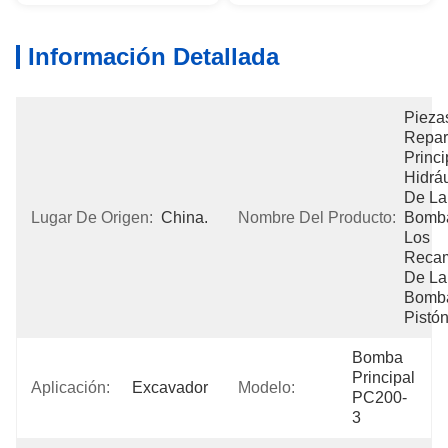
Información Detallada
Pieza
Repar
Princi
Hidráu
De La 
Lugar De Origen:
China.
Nombre Del Producto:
Bomba
Los 
Recam
De La 
Bomba
Pistó
Bomba 
Principal 
Aplicación:
Excavador
Modelo:
PC200-
3