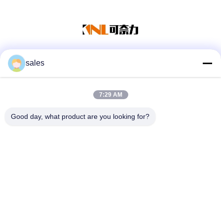
sales
Redes Sociales
7:29 AM
Contacto rápido
Good day, what product are you looking for?
Teléfono
86-139-01536676
Correo electrónico
jshanlishi03@jshanlishi.com
Dirección
No. 66 Changfu Road, Xushe, Yixing, Jiangsu China