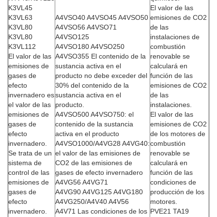
K3VL45
El valor de las
K3VL63
A4VSO40 A4VSO45 A4VSO50
emisiones de CO2
K3VL80
A4VSO56 A4VSO71
de las
K3VL80
A4VSO125
instalaciones de
K3VL112
A4VSO180 A4VSO250
combustión
El valor de las
A4VSO355 El contenido de la
renovable se
emisiones de
sustancia activa en el
calculará en
gases de
producto no debe exceder del
función de las
efecto
30% del contenido de la
emisiones de CO2
invernadero es
sustancia activa en el
de las
el valor de las
producto.
instalaciones.
emisiones de
A4VSO500 A4VSO750: el
El valor de las
gases de
contenido de la sustancia
emisiones de CO2
efecto
activa en el producto
de los motores de
invernadero.
A4VSO1000/A4VG28 A4VG40:
combustión
Se trata de un
el valor de las emisiones de
renovable se
sistema de
CO2 de las emisiones de
calculará en
control de las
gases de efecto invernadero
función de las
emisiones de
A4VG56 A4VG71
condiciones de
gases de
A4VG90 A4VG125 A4VG180
producción de los
efecto
A4VG250/A4V40 A4V56
motores.
invernadero.
A4V71 Las condiciones de los
PVE21 TA19