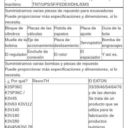
marítimo
TNT/UPS/SF/FEDEX/DHL/EMS
Suministramos varias piezas de repuesto para excavadoras
Puede proporcionar más especificaciones y dimensiones, si lo
necesita.
Bloque de
Placas de las
Pistola de
Placa de
Guía de la
cilindros
válvulas
zapatos
ajuste
bola
Muelle de la
Eje de
Placa de
Bomba de
Servopistón
bobina
accionamiento
deslizamiento
engranajes
Enchufe de
El
El regulador
El rotor
Y así es.
conexión
espaciador
Suministramos varias bombas y piezas de repuesto
Puede proporcionar más especificaciones y dimensiones, si lo
necesita.
- ¿ Por qué?
RexroTH
El EATON
K3SP36C
33/39/46/54/64/76
K7SP36C /
y de las demás
K3V45
Se trata de un
K3V63 K3V112
producto que se
K3V140
utiliza para la
K3V180
fabricación de
K3V280
productos
K4V45/K3VL28
químicos.