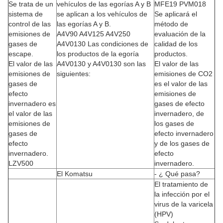
Se trata de un
vehículos de las egorías A y B
MFE19 PVM018
sistema de
se aplican a los vehículos de
Se aplicará el
control de las
las egorías A y B.
método de
emisiones de
A4V90 A4V125 A4V250
evaluación de la
gases de
A4V0130 Las condiciones de
calidad de los
escape.
los productos de la egoría
productos.
El valor de las
A4V0130 y A4V0130 son las
El valor de las
emisiones de
siguientes:
emisiones de CO2
gases de
es el valor de las
efecto
emisiones de
invernadero es
gases de efecto
el valor de las
invernadero, de
emisiones de
los gases de
gases de
efecto invernadero
efecto
y de los gases de
invernadero.
efecto
LZV500
invernadero.
El Komatsu
- ¿ Qué pasa?
El tratamiento de
la infección por el
virus de la varicela
(HPV)