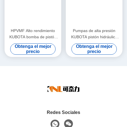
HPVMF Alto rendimiento
Pumpas de alta presión
KUBOTA bomba de pistón
KUBOTA pistón hidráulico
hidráulica HPVMF16
KX161
Obtenga el mejor
Obtenga el mejor
HPVMF23 HPVMF32 piezas
precio
precio
de repuesto de motor
Redes Sociales