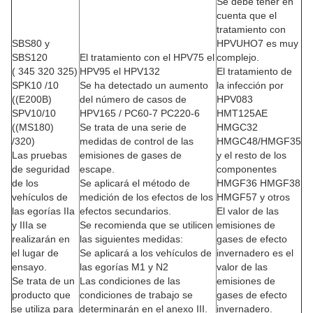
Se debe tener en
cuenta que el
tratamiento con
SBS80 y
HPVUHO7 es muy
SBS120
El tratamiento con el HPV75 el
complejo.
( 345 320 325)
HPV95 el HPV132
El tratamiento de
SPK10 /10
Se ha detectado un aumento
la infección por
((E200B)
del número de casos de
HPV083
SPV10/10
HPV165 / PC60-7 PC220-6
HMT125AE
((MS180)
Se trata de una serie de
HMGC32
/320)
medidas de control de las
HMGC48/HMGF35
Las pruebas
emisiones de gases de
y el resto de los
de seguridad
escape.
componentes
de los
Se aplicará el método de
HMGF36 HMGF38
vehículos de
medición de los efectos de los
HMGF57 y otros
las egorías IIa
efectos secundarios.
El valor de las
y IIIa se
Se recomienda que se utilicen
emisiones de
realizarán en
las siguientes medidas:
gases de efecto
el lugar de
Se aplicará a los vehículos de
invernadero es el
ensayo.
las egorías M1 y N2
valor de las
Se trata de un
Las condiciones de las
emisiones de
producto que
condiciones de trabajo se
gases de efecto
se utiliza para
determinarán en el anexo III.
invernadero.