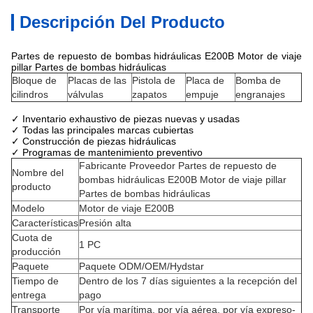
Descripción Del Producto
Partes de repuesto de bombas hidráulicas E200B Motor de viaje
pillar Partes de bombas hidráulicas
Bloque de
Placas de las
Pistola de
Placa de
Bomba de
cilindros
válvulas
zapatos
empuje
engranajes
✓ Inventario exhaustivo de piezas nuevas y usadas
✓ Todas las principales marcas cubiertas
✓ Construcción de piezas hidráulicas
✓ Programas de mantenimiento preventivo
Fabricante Proveedor Partes de repuesto de
Nombre del
bombas hidráulicas E200B Motor de viaje pillar
producto
Partes de bombas hidráulicas
Modelo
Motor de viaje E200B
Características
Presión alta
Cuota de
1 PC
producción
Paquete
Paquete ODM/OEM/Hydstar
Tiempo de
Dentro de los 7 días siguientes a la recepción del
entrega
pago
Transporte
Por vía marítima, por vía aérea, por vía expreso-